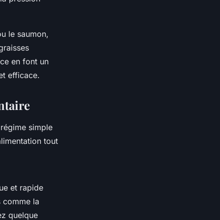
u le saumon,
graisses
nce en font un
t efficace.
ntaire
 régime simple
limentation tout
ue et rapide
ts comme la
ez quelque