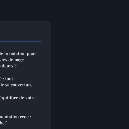
e la natation pour
tyles de nage
ouleurs ?
 : tout
ir sa couverture
équilibre de votre
mentation crue :
the?