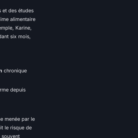
s et des études
gime alimentaire
xemple, Karine,
ant six mois,
n
chronique
forme depuis
he menée par le
it le risque de
 souvent