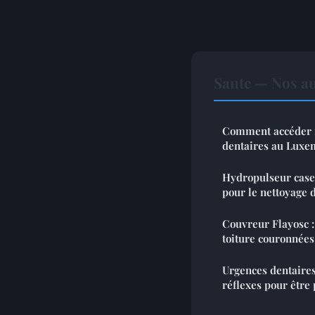
Sante — Nos au
Comment accéder 
dentaires au Lux
Hydropulseur caseu
pour le nettoyage
Couvreur Flayosc :
toiture couronnées
Urgences dentaire
réflexes pour être