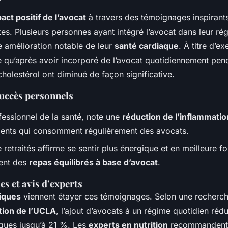
pact positif de l’avocat
à travers des témoignages inspirant
es. Plusieurs personnes ayant intégré l’avocat dans leur ré
e amélioration notable de leur
santé cardiaque
. À titre d’e
e qu’après avoir incorporé de l’avocat quotidiennement pend
holestérol ont diminué de façon significative.
uccès personnels
fessionnel de la santé, note une
réduction de l’inflammatio
ients qui consomment régulièrement des avocats.
retraités affirme se sentir plus énergique et en meilleure 
tent des
repas équilibrés à base d’avocat
.
es et avis d’experts
niques
viennent étayer ces témoignages. Selon une recherc
tion de l’UCLA
, l’ajout d’avocats à un régime quotidien rédu
ques jusqu’à 21 %. Les
experts en nutrition
recommandent