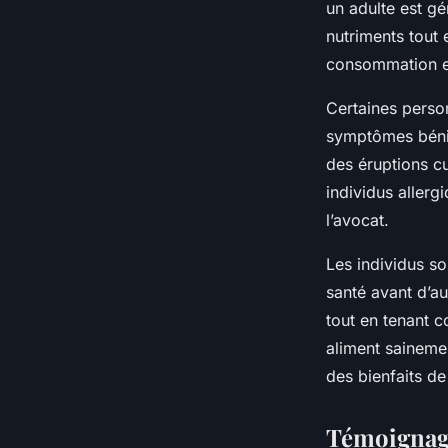
un adulte est g
nutriments tout 
consommation e
Certaines pers
symptômes béni
des éruptions c
individus allerg
l’avocat.
Les individus so
santé avant d’a
tout en tenant c
aliment saineme
des bienfaits de 
Témoignage