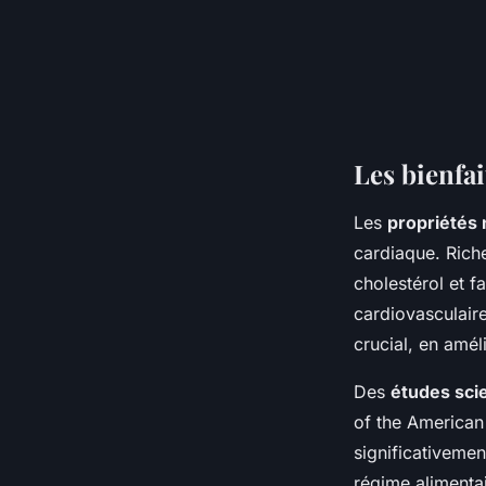
Les bienfai
Les
propriétés 
cardiaque. Riche
cholestérol et f
cardiovasculaire
crucial, en amél
Des
études scie
of the American
significativemen
régime alimentai