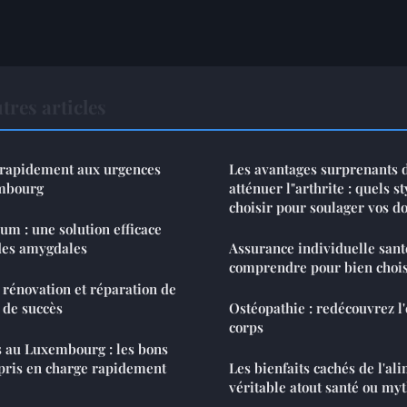
tres articles
rapidement aux urgences
Les avantages surprenants d
embourg
atténuer l"arthrite : quels s
choisir pour soulager vos d
m : une solution efficace
 des amygdales
Assurance individuelle santé
comprendre pour bien chois
 rénovation et réparation de
 de succès
Ostéopathie : redécouvrez l'
corps
s au Luxembourg : les bons
 pris en charge rapidement
Les bienfaits cachés de l'ali
véritable atout santé ou my