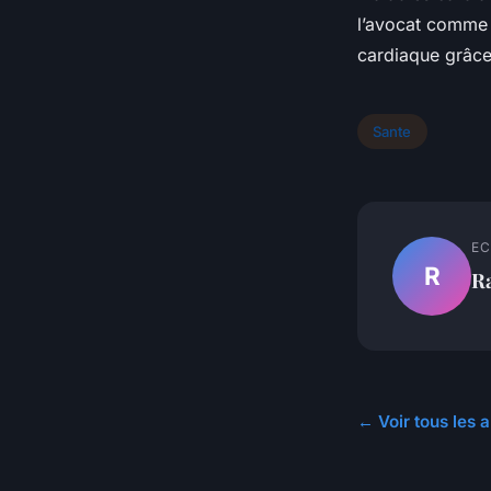
l’avocat comme 
cardiaque grâce
Sante
EC
R
R
← Voir tous les a