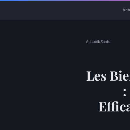
Act
Accueil
›
Sante
Les Bie
:
Effi