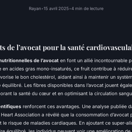
Rayan
•
15 avril 2025
•
4 min de lecture
ts de l’avocat pour la santé cardiovascula
nutritionnelles de l’avocat
en font un allié incontournable p
 en acides gras mono-insaturés, ce fruit contribue à réduir
avorise le bon cholestérol, aidant ainsi à maintenir un systè
 équilibré. Les fibres disponibles dans l’avocat jouent égal
iorant la santé du cœur et en optimisant la circulation sangu
ntifiques
renforcent ces avantages. Une analyse publiée d
 Heart Association a révélé que la consommation d’avocat p
t le risque de maladies cardiaques. En ajoutant ce super-al
re équilibré, les individus peuvent voir une amélioration de