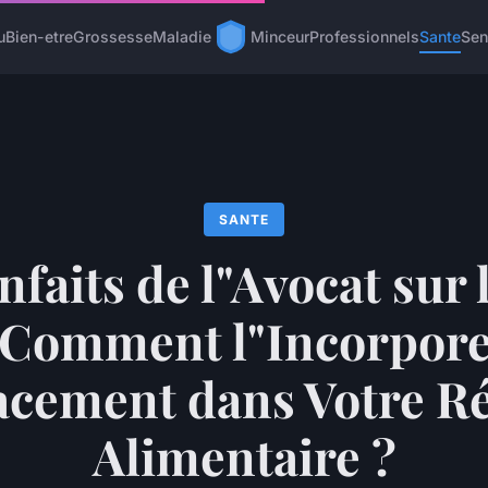
u
Bien-etre
Grossesse
Maladie
Minceur
Professionnels
Sante
Sen
SANTE
nfaits de l"Avocat sur
 Comment l"Incorpor
cacement dans Votre R
Alimentaire ?