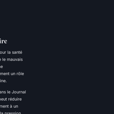
ire
our la santé
e le mauvais
me
ement un rôle
ine.
ans le Journal
eut réduire
iment à un
 la pression