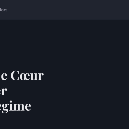
iors
 le Cœur
er
égime