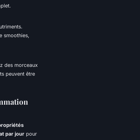
plet.
utriments.
de smoothies,
ez des morceaux
ts peuvent être
ommation
propriétés
t par jour
pour